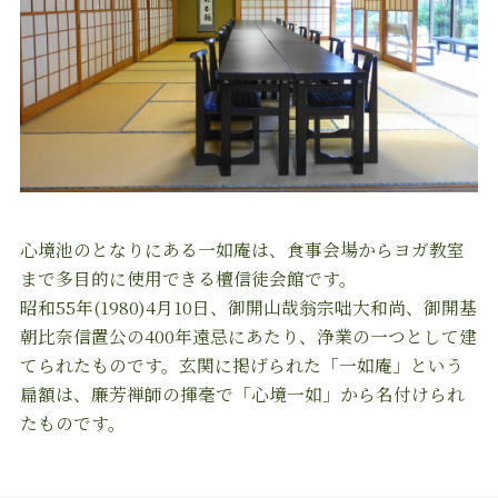
心境池のとなりにある一如庵は、食事会場からヨガ教室
まで多目的に使用できる檀信徒会館です。
昭和55年(1980)4月10日、御開山哉翁宗咄大和尚、御開基
朝比奈信置公の400年遠忌にあたり、浄業の一つとして建
てられたものです。玄関に掲げられた「一如庵」という
扁額は、廉芳禅師の揮毫で「心境一如」から名付けられ
たものです。