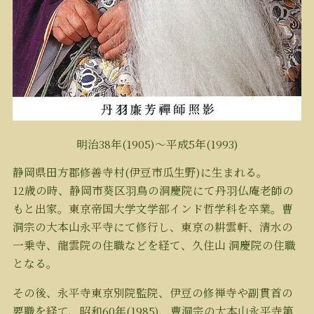
明治38年(1905)～平成5年(1993)
静岡県田方郡修善寺村(伊豆市瓜生野)に生まれる。
12歳の時、静岡市葵区羽鳥の洞慶院にて丹羽仏庵老師の
もと出家。東京帝国大学文学部インド哲学科を卒業。曹
洞宗の大本山永平寺にて修行し、東京の耕雲軒、清水の
一乗寺、龍雲院の住職などを経て、久住山 洞慶院の住職
となる。
その後、永平寺東京別院監院、伊豆の修禅寺や副貫首の
要職を経て、昭和60年(1985)、曹洞宗の大本山永平寺第