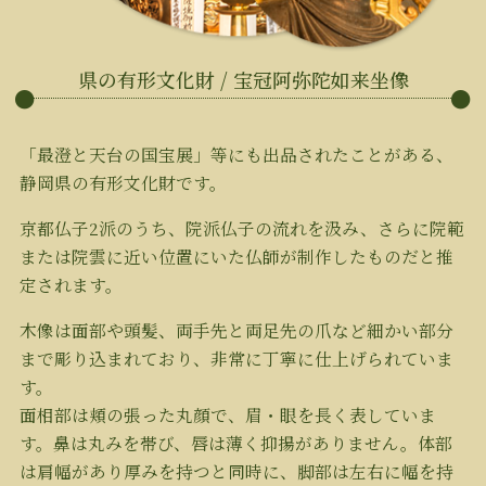
県の有形文化財 / 宝冠阿弥陀如来坐像
「最澄と天台の国宝展」等にも出品されたことがある、
静岡県の有形文化財です。
京都仏子2派のうち、院派仏子の流れを汲み、さらに院範
または院雲に近い位置にいた仏師が制作したものだと推
定されます。
木像は面部や頭髪、両手先と両足先の爪など細かい部分
まで彫り込まれており、非常に丁寧に仕上げられていま
す。
面相部は頬の張った丸顔で、眉・眼を長く表していま
す。鼻は丸みを帯び、唇は薄く抑揚がありません。体部
は肩幅があり厚みを持つと同時に、脚部は左右に幅を持