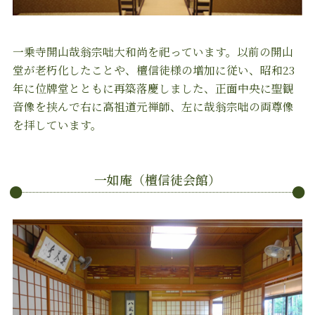
一乗寺開山哉翁宗咄大和尚を祀っています。以前の開山
堂が老朽化したことや、檀信徒様の増加に従い、昭和23
年に位牌堂とともに再築落慶しました、正面中央に聖観
音像を挟んで右に高祖道元禅師、左に哉翁宗咄の両尊像
を拝しています。
一如庵（檀信徒会館）