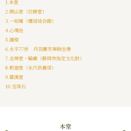
1.本堂
2.開山堂（位牌堂）
3.一如庵（檀信徒会館）
4.心境池
5.鐘楼
6.永平77世 丹羽廉芳禅師坐像
7.坐禅堂・輪蔵（静岡市指定文化財）
8.釈迦堂（永代供養塔）
9.羅漢堂
10.宝珠石
本堂