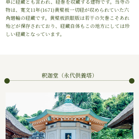
単に経蔵とも言われ、経巻を収蔵する建物です。当寺の
物は、寛文11年(1671)黄檗板一切経が収められていた六
角廻輪の経蔵です。黄檗板鉄眼版は若干の欠巻こそあれ
殆どが保存されており、経蔵自体もこの地方にしては珍
しい経蔵となっています。
釈迦堂（永代供養塔）