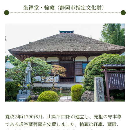
坐禅堂・輪蔵（静岡市指定文化財）
寛政2年(1790)5月。山梨平四郎が建立し、先祖の守本尊
である虚空蔵菩薩を安置しました。輪蔵は経庫、蔵殿、