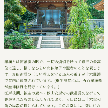
羅漢とは阿羅漢の略で、一切の煩悩を断って修行の最高
位に達し、悟りをひらいた仏弟子や聖者のことを表しま
す。お釈迦様の正しい教えを守る16人の弟子が十六羅漢
で堂内に鎮座されています。(※坐禅堂には、五百羅漢像
が坐禅修行を見守っています。)
江戸後期、領主の旗本・秋山安房守の武運長久を祈って
寄進されたものと伝えられており、入口には二十六世和
尚の扁額が掛けられています。このお堂には、寺に住み