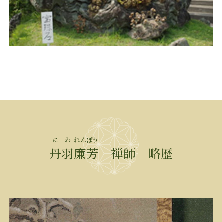
にわ
れんぽう
「
丹羽
廉芳
禅師」略歴