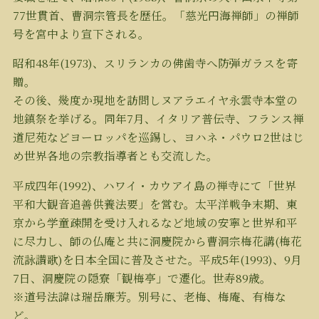
77世貫首、曹洞宗管長を歴任。「慈光円海禅師」の禅師
号を宮中より宣下される。
昭和48年(1973)、スリランカの佛歯寺へ防弾ガラスを寄
贈。
その後、幾度か現地を訪問しヌアラエイヤ永雲寺本堂の
地鎮祭を挙げる。同年7月、イタリア普伝寺、フランス禅
道尼苑などヨーロッパを巡錫し、ヨハネ・パウロ2世はじ
め世界各地の宗教指導者とも交流した。
平成四年(1992)、ハワイ・カウアイ島の禅寺にて「世界
平和大観音追善供養法要」を営む。太平洋戦争末期、東
京から学童疎開を受け入れるなど地域の安寧と世界和平
に尽力し、師の仏庵と共に洞慶院から曹洞宗梅花講(梅花
流詠讃歌)を日本全国に普及させた。平成5年(1993)、9月
7日、洞慶院の隠寮「観梅亭」で遷化。世寿89歳。
※道号法諱は瑞岳廉芳。別号に、老梅、梅庵、有梅な
ど。