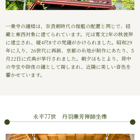
一乗寺の鐘楼は、奈良朝時代の伽藍の配置と同じで、経
蔵と東西対象に建てられています。元は寛文2年の秋彼岸
に建立され、縦4尺8寸の梵鐘がかけられました。昭和29
年に入り、26世代に再鋳、京都の糸地が制作にあたり、5
月22日に式典が挙行されました。朝夕はもとより、荷中
の寺宝や除夜の鐘として親しまれ、近隣に美しい音色を
響かせています。
永平77世 丹羽廉芳禅師坐像