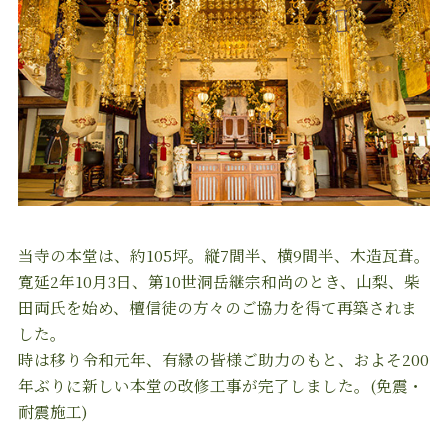
当寺の本堂は、約105坪。縦7間半、横9間半、木造瓦葺。
寛延2年10月3日、第10世洞岳継宗和尚のとき、山梨、柴
田両氏を始め、檀信徒の方々のご協力を得て再築されま
した。
時は移り令和元年、有縁の皆様ご助力のもと、およそ200
年ぶりに新しい本堂の改修工事が完了しました。(免震・
耐震施工)