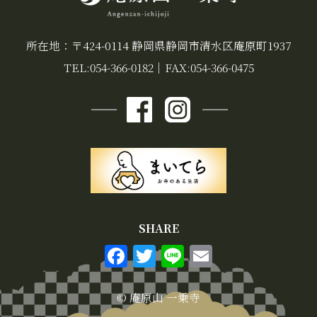
所在地：〒424-0114 静岡県静岡市清水区庵原町1937
TEL:054-366-0182
｜
FAX:054-366-0475
SHARE
F
T
Li
E
a
w
n
m
c
it
e
ai
© 庵原山 一乗寺