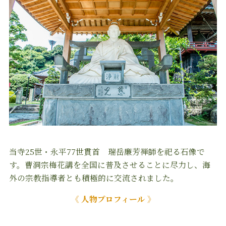
当寺25世・永平77世貫首 瑞岳廉芳禅師を祀る石像で
す。曹洞宗梅花講を全国に普及させることに尽力し、海
外の宗教指導者とも積極的に交流されました。
《 人物プロフィール 》