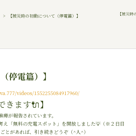
【被災時の
室
【被災時の初動について（停電篇）】
て（停電篇）】
wa.777/videos/1552255084917960/
できます
🔌
】
麻痺が報告されています。
考え「無料の充電スポット」を開放しました
💡
（※２日目
ごとがあれば、引き続きどうぞ（^人^）