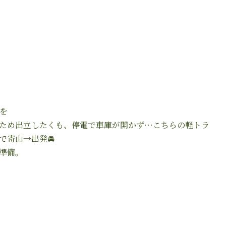
を
ため出立したくも、停電で車庫が開かず…こちらの軽トラ
で寄山→出発
🚘
準備。