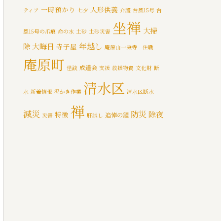
一時預かり
人形供養
ティア
七夕
介護
台風15号
台
カテゴライズブログ
(3)
坐禅
大掃
風15号の爪痕
命の水
土砂
土砂災害
大晦日
年越し
除
寺子屋
庵原山一乗寺 住職
庵原町
成道会
怪談
支援
救援物資
文化財
断
清水区
水
新着情報
泥かき作業
清水区断水
禅
減災
防災
除夜
特徴
追悼の鐘
災害
肝試し
静岡市
の鐘