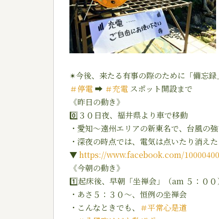
✴︎
今後、来たる有事の際のために「備忘録
＃
停電
➡︎
＃
充電
スポット開設まで
《昨日の動き》
0️⃣
３０日夜、福井県より車で移動
・愛知〜遠州エリアの新東名で、台風の強
・深夜の時点では、電気は点いたり消えた
▼
https://www.facebook.com/10000400
《今朝の動き》
1️⃣
起床後、早朝「坐禅会」（am ５：００
・あさ５：３０〜、恒例の坐禅会
・こんなときでも、
＃
平常心是道