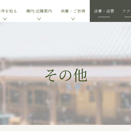
乗寺を知る
境内/近隣案内
供養・ご祈祷
法事・法要
アク
その他