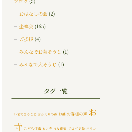
ブログ
(5)
おはなしの会
(2)
坐禅会
(165)
ご挨拶
(4)
みんなでお墓そうじ
(1)
みんなで大そうじ
(1)
イベント
(174)
メディア情報
(5)
タグ一覧
一乗寺災害対策推進室
(8)
お
お客様の声
お墓
一乗寺百景
(6)
いまできること
おかえりの森
寺
年間行持
(7)
こども住職
ブログ更新
ねこ寺
ひな供養
ボラン