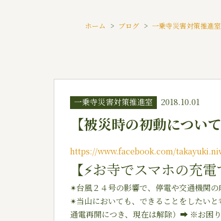
ホーム
ブログ
一乗寺災害対策推進
一乗寺災害対策推進室
2018.10.01
【被災時の初動につい
https://www.facebook.com/takayuki.ni
【
⚡️
お寺でスマホの充電
✴︎
台風２４号の影響で、停電や交通機関の
✴︎
当山においても、できることをしたいと
通電再開につき、現在は解除）
➡︎
※お困り