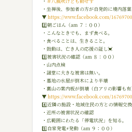
・
＃
八風吹けども動ぜず
・坐禅後、参加者の方が自発的に境内落葉
▼
https://www.facebook.com/16769700
2️⃣
朝ごはん（am ７：００）
・こんなときでも、まず食べる。
・食べることは、生きること。
・鼓動は、亡き人の応援の証し
💓
3️⃣
被害状況の確認（am ８：００）
・山内点検
・諸堂に大きな被害は無い。
・墓地の水屋が倒木により半壊
・裏山の案内板が倒壊（白アリの影響も有
▼
https://www.facebook.com/16769700
4️⃣
近隣の施設・地域住民の方との情報交換
・近所の被害状況の確認
・広範囲にわたる「停電状況」を知る。
5️⃣
自家発電
⚡️
発動（am ９：００）