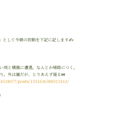
」として今朝の初動を下記に記します
✍️
い雨と横風に遭遇。なんとか帰路につく。
り。外は嵐だが、とりあえず寝る
💤
4518077/posts/1551636388313163/
）