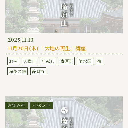
2025.11.10
11月20日(木) 「大地の再生」講座
お寺
大晦日
年越し
庵原町
清水区
禅
除夜の鐘
静岡市
お知らせ
イベント