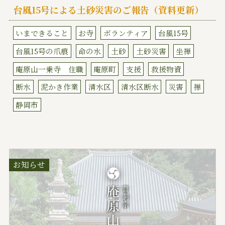
台風15号による土砂災害のご報告（資料更新）
いまできること
お寺
ボランティア
台風15号
台風15号の爪痕
命の水
土砂
土砂災害
坐禅
庵原山一乗寺 住職
庵原町
支援
救援物資
断水
泥かき作業
清水区
清水区断水
災害
禅
静岡市
お知らせ