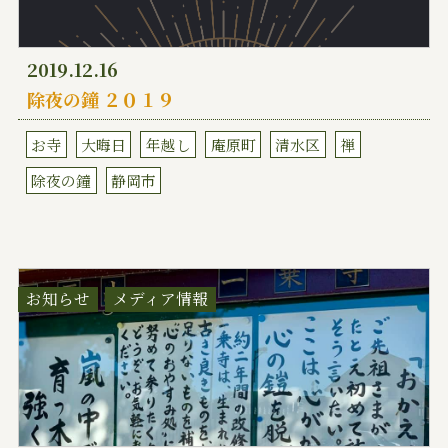
2019.12.16
除夜の鐘 ２０１９
お寺
大晦日
年越し
庵原町
清水区
禅
除夜の鐘
静岡市
お知らせ
メディア情報