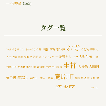
坐禅会
(165)
ご挨拶
(4)
みんなでお墓そうじ
(1)
タグ一覧
みんなで大そうじ
(1)
イベント
(174)
お寺
お客様の声
お墓
こども住職
いまできること
おかえりの森
ね
メディア情報
(5)
一時預かり
人形供養
ブログ更新
こ寺
ひな供養
ボランティア
七夕
介護
一乗寺災害対策推進室
(8)
坐禅
大晦日
大掃除
台風15号
台風15号の爪痕
命の水
土砂
土砂災害
一乗寺百景
(6)
庵原町
年越し
寺子屋
成道会
庵原山一乗寺 住職
怪談
支援
救
年間行持
(7)
清水区
減災
援物資
文化財
断水
新着情報
泥かき作業
清水区断水
カテゴライズブログ
(3)
禅
静岡市
防災
除夜の鐘
特徴
追悼の鐘
災害
肝試し