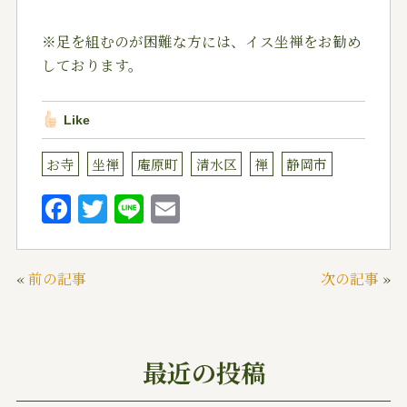
※足を組むのが困難な方には、イス坐禅をお勧め
しております。
Like
お寺
坐禅
庵原町
清水区
禅
静岡市
F
T
Li
E
a
w
n
m
c
it
e
ai
«
前の記事
次の記事
»
e
te
l
b
r
o
最近の投稿
o