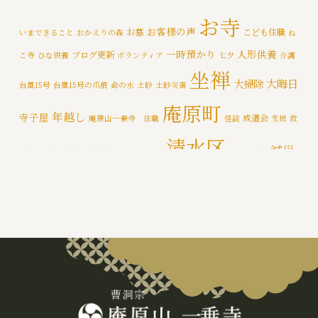
イベント
(174)
お寺
お客様の声
お墓
こども住職
いまできること
おかえりの森
ね
メディア情報
(5)
一時預かり
人形供養
ブログ更新
こ寺
ひな供養
ボランティア
七夕
介護
一乗寺災害対策推進室
(8)
坐禅
大晦日
大掃除
台風15号
台風15号の爪痕
命の水
土砂
土砂災害
一乗寺百景
(6)
庵原町
年越し
寺子屋
成道会
庵原山一乗寺 住職
怪談
支援
救
年間行持
(7)
清水区
減災
援物資
文化財
断水
新着情報
泥かき作業
清水区断水
カテゴライズブログ
(3)
禅
静岡市
防災
除夜の鐘
特徴
追悼の鐘
災害
肝試し