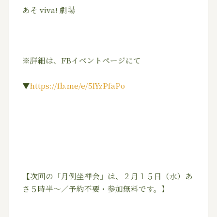
あそ viva! 劇場
※詳細は、FBイベントページにて
▼
https://fb.me/e/5lYzPfaPo
【次回の「月例坐禅会」は、２月１５日（水）あ
さ５時半～／予約不要・参加無料です。】