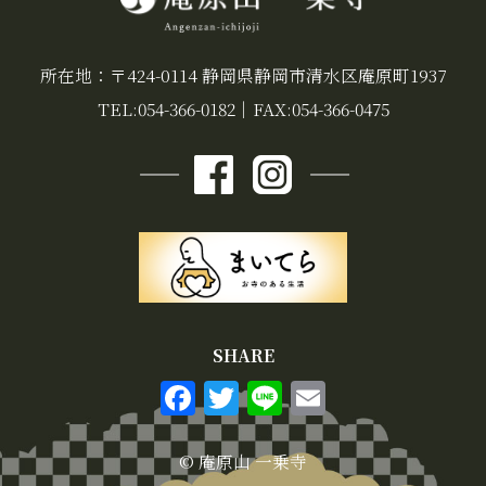
所在地：〒424-0114 静岡県静岡市清水区庵原町1937
TEL:054-366-0182
｜
FAX:054-366-0475
SHARE
F
T
Li
E
a
w
n
m
c
it
e
ai
© 庵原山 一乗寺