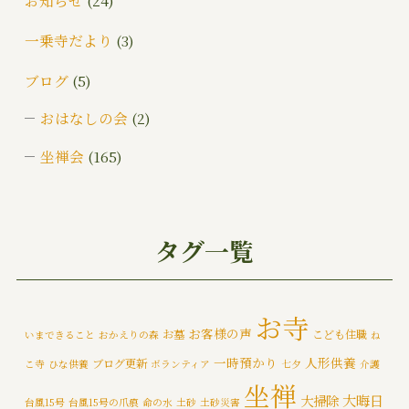
一乗寺だより
(3)
ブログ
(5)
おはなしの会
(2)
坐禅会
(165)
ご挨拶
(4)
みんなでお墓そうじ
(1)
タグ一覧
みんなで大そうじ
(1)
イベント
(174)
お寺
お客様の声
お墓
こども住職
いまできること
おかえりの森
ね
メディア情報
(5)
一時預かり
人形供養
ブログ更新
こ寺
ひな供養
ボランティア
七夕
介護
一乗寺災害対策推進室
(8)
坐禅
大晦日
大掃除
台風15号
台風15号の爪痕
命の水
土砂
土砂災害