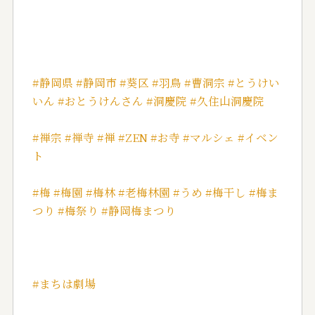
#静岡県
#静岡市
#葵区
#羽鳥
#曹洞宗
#とうけい
いん
#おとうけんさん
#洞慶院
#久住山洞慶院
#禅宗
#禅寺
#禅
#ZEN
#お寺
#マルシェ
#イベン
ト
#梅
#梅園
#梅林
#老梅林園
#うめ
#梅干し
#梅ま
つり
#梅祭り
#静岡梅まつり
#まちは劇場