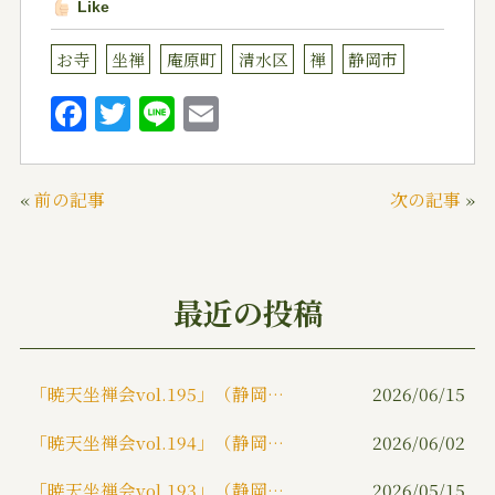
Like
お寺
坐禅
庵原町
清水区
禅
静岡市
F
T
Li
E
a
w
n
m
c
it
e
ai
«
前の記事
次の記事
»
e
te
l
b
r
o
最近の投稿
o
k
「暁天坐禅会vol.195」（静岡市）
2026/06/15
「暁天坐禅会vol.194」（静岡市）
2026/06/02
「暁天坐禅会vol.193」（静岡市）
2026/05/15