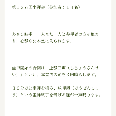
第１３６回坐禅会（参加者：１４名）
あさ５時半。一人また一人と参禅者の方が集ま
り、心静かに本堂に入られます。
坐禅開始の合図は「止静三声（しじょうさんせ
い）」といい、本堂内の鐘を３回鳴らします。
３０分ほど坐禅を組み、放禅鐘（ほうぜんしょ
う）という坐禅終了を告げる鐘が一声鳴ります。