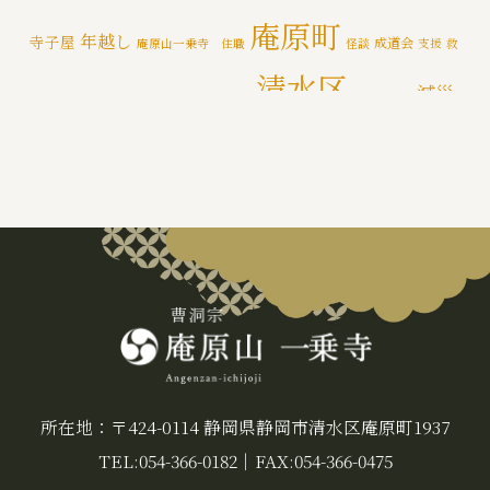
一乗寺百景
(6)
庵原町
年越し
寺子屋
成道会
庵原山一乗寺 住職
怪談
支援
救
年間行持
(7)
清水区
減災
援物資
文化財
断水
新着情報
泥かき作業
清水区断水
カテゴライズブログ
(3)
禅
静岡市
防災
除夜の鐘
特徴
追悼の鐘
災害
肝試し
所在地：〒424-0114 静岡県静岡市清水区庵原町1937
TEL:054-366-0182
｜
FAX:054-366-0475