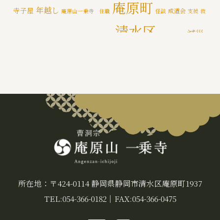
庵原町
年越し
寺子屋
成道会
庵原山一乗寺 住職
怪談
支援
救
年間行持
(7)
清水区
減災
援物資
文化財
断水
新着情報
泥かき作業
清水区断水
カテゴライズブログ
(3)
禅
静岡市
防災
除夜の鐘
特徴
追悼の鐘
災害
肝試し
所在地：〒424-0114 静岡県静岡市清水区庵原町1937
TEL:054-366-0182
｜
FAX:054-366-0475