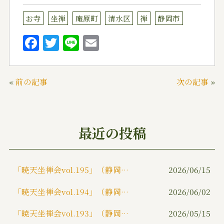
お寺
坐禅
庵原町
清水区
禅
静岡市
F
T
Li
E
a
w
n
m
c
it
e
ai
«
前の記事
次の記事
»
e
te
l
b
r
o
最近の投稿
o
k
「暁天坐禅会vol.195」（静岡市）
2026/06/15
「暁天坐禅会vol.194」（静岡市）
2026/06/02
「暁天坐禅会vol.193」（静岡市）
2026/05/15