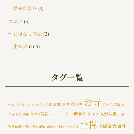
一乗寺だより
(3)
ブログ
(5)
おはなしの会
(2)
坐禅会
(165)
ご挨拶
(4)
みんなでお墓そうじ
(1)
タグ一覧
みんなで大そうじ
(1)
イベント
(174)
お寺
お客様の声
お墓
こども住職
いまできること
おかえりの森
ね
メディア情報
(5)
一時預かり
人形供養
ブログ更新
こ寺
ひな供養
ボランティア
七夕
介護
一乗寺災害対策推進室
(8)
坐禅
大晦日
大掃除
台風15号
台風15号の爪痕
命の水
土砂
土砂災害
一乗寺百景
(6)