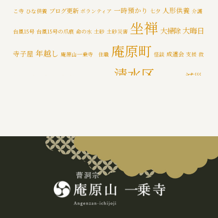
メディア情報
(5)
一時預かり
人形供養
ブログ更新
こ寺
ひな供養
ボランティア
七夕
介護
一乗寺災害対策推進室
(8)
坐禅
大晦日
大掃除
台風15号
台風15号の爪痕
命の水
土砂
土砂災害
一乗寺百景
(6)
庵原町
年越し
寺子屋
成道会
庵原山一乗寺 住職
怪談
支援
救
年間行持
(7)
清水区
減災
援物資
文化財
断水
新着情報
泥かき作業
清水区断水
カテゴライズブログ
(3)
禅
静岡市
防災
除夜の鐘
特徴
追悼の鐘
災害
肝試し