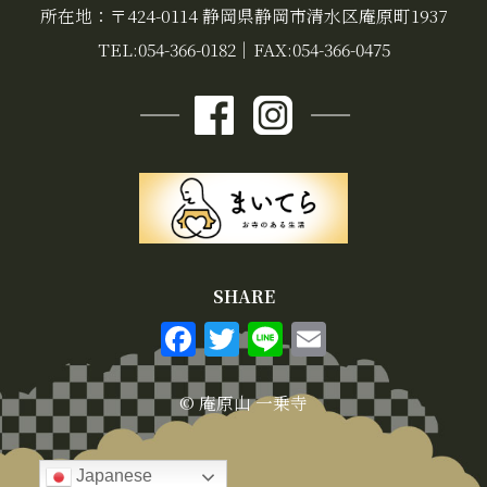
所在地：〒424-0114 静岡県静岡市清水区庵原町1937
TEL:054-366-0182
｜
FAX:054-366-0475
SHARE
F
T
Li
E
a
w
n
m
c
it
e
ai
© 庵原山 一乗寺
e
te
l
b
r
Japanese