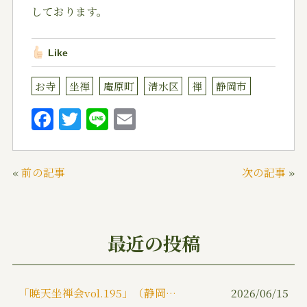
しております。
Like
お寺
坐禅
庵原町
清水区
禅
静岡市
F
T
Li
E
a
w
n
m
c
it
e
ai
«
前の記事
次の記事
»
e
te
l
b
r
o
最近の投稿
o
k
「暁天坐禅会vol.195」（静岡市）
2026/06/15