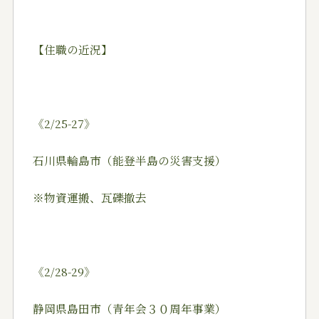
【住職の近況】
《2/25-27》
石川県輪島市（能登半島の災害支援）
※物資運搬、瓦礫撤去
《2/28-29》
静岡県島田市（青年会３０周年事業）