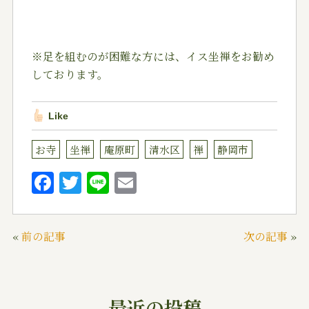
※足を組むのが困難な方には、イス坐禅をお勧め
しております。
Like
お寺
坐禅
庵原町
清水区
禅
静岡市
F
T
Li
E
a
w
n
m
c
it
e
ai
«
前の記事
次の記事
»
e
te
l
b
r
o
最近の投稿