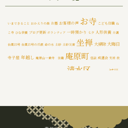
みんなで大そうじ
(1)
イベント
(174)
お寺
お客様の声
お墓
こども住職
いまできること
おかえりの森
ね
メディア情報
(5)
一時預かり
人形供養
ブログ更新
こ寺
ひな供養
ボランティア
七夕
介護
一乗寺災害対策推進室
(8)
坐禅
大晦日
大掃除
台風15号
台風15号の爪痕
命の水
土砂
土砂災害
一乗寺百景
(6)
庵原町
年越し
寺子屋
成道会
庵原山一乗寺 住職
怪談
支援
救
年間行持
(7)
清水区
減災
援物資
文化財
断水
新着情報
泥かき作業
清水区断水
カテゴライズブログ
(3)
禅
静岡市
防災
除夜の鐘
特徴
追悼の鐘
災害
肝試し