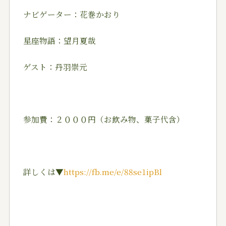
ナビゲーター：花巻かおり
星座物語：望月夏哉
ゲスト：丹羽崇元
参加費：２０００円（お飲み物、菓子代含）
詳しくは▼
https://fb.me/e/88se1ipBl