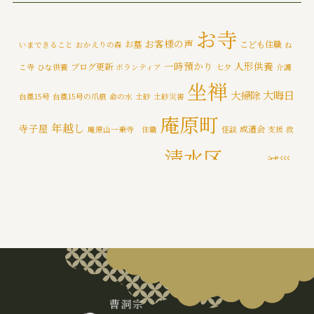
イベント
(174)
お寺
お客様の声
お墓
こども住職
いまできること
おかえりの森
ね
メディア情報
(5)
一時預かり
人形供養
ブログ更新
こ寺
ひな供養
ボランティア
七夕
介護
一乗寺災害対策推進室
(8)
坐禅
大晦日
大掃除
台風15号
台風15号の爪痕
命の水
土砂
土砂災害
一乗寺百景
(6)
庵原町
年越し
寺子屋
成道会
庵原山一乗寺 住職
怪談
支援
救
年間行持
(7)
清水区
減災
援物資
文化財
断水
新着情報
泥かき作業
清水区断水
カテゴライズブログ
(3)
禅
静岡市
防災
除夜の鐘
特徴
追悼の鐘
災害
肝試し