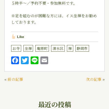
５時半～／予約不要・参加無料です。
※足を組むのが困難な方には、イス坐禅をお勧め
しております。
Like
お寺
坐禅
庵原町
清水区
禅
静岡市
F
T
Li
E
a
w
n
m
c
it
e
ai
«
前の記事
次の記事
»
e
te
l
b
r
o
最近の投稿
o