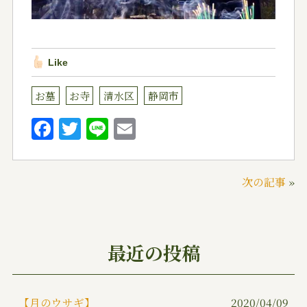
Like
お墓
お寺
清水区
静岡市
F
T
Li
E
a
w
n
m
c
it
e
ai
次の記事
»
e
te
l
b
r
o
最近の投稿
o
k
【月のウサギ】
2020/04/09