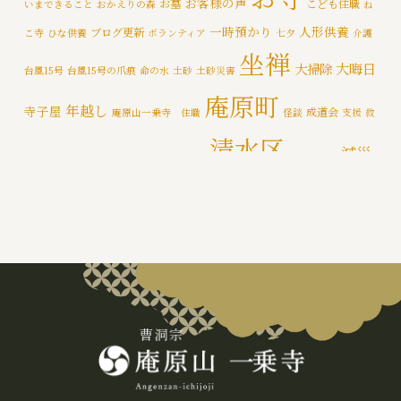
お客様の声
お墓
こども住職
いまできること
おかえりの森
ね
メディア情報
(5)
一時預かり
人形供養
ブログ更新
こ寺
ひな供養
ボランティア
七夕
介護
一乗寺災害対策推進室
(8)
坐禅
大晦日
大掃除
台風15号
台風15号の爪痕
命の水
土砂
土砂災害
一乗寺百景
(6)
庵原町
年越し
寺子屋
成道会
庵原山一乗寺 住職
怪談
支援
救
年間行持
(7)
清水区
減災
援物資
文化財
断水
新着情報
泥かき作業
清水区断水
カテゴライズブログ
(3)
禅
静岡市
防災
除夜の鐘
特徴
追悼の鐘
災害
肝試し