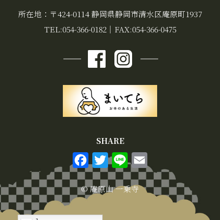
所在地：〒424-0114 静岡県静岡市清水区庵原町1937
TEL:054-366-0182
｜
FAX:054-366-0475
SHARE
F
T
Li
E
a
w
n
m
c
it
e
ai
© 庵原山 一乗寺
e
te
l