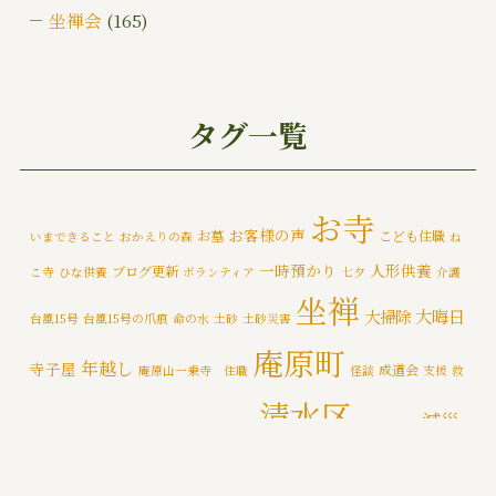
坐禅会
(165)
ご挨拶
(4)
みんなでお墓そうじ
(1)
タグ一覧
みんなで大そうじ
(1)
イベント
(174)
お寺
お客様の声
お墓
こども住職
いまできること
おかえりの森
ね
メディア情報
(5)
一時預かり
人形供養
ブログ更新
こ寺
ひな供養
ボランティア
七夕
介護
一乗寺災害対策推進室
(8)
坐禅
大晦日
大掃除
台風15号
台風15号の爪痕
命の水
土砂
土砂災害
一乗寺百景
(6)
庵原町
年越し
寺子屋
成道会
庵原山一乗寺 住職
怪談
支援
救
年間行持
(7)
清水区
減災
援物資
文化財
断水
新着情報
泥かき作業
清水区断水
カテゴライズブログ
(3)
禅
静岡市
防災
除夜の鐘
特徴
追悼の鐘
災害
肝試し