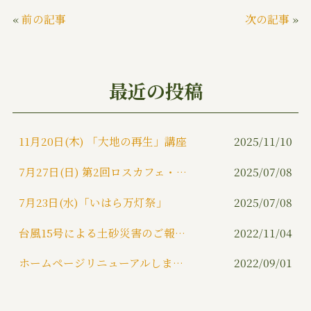
c
it
e
ai
«
前の記事
次の記事
»
e
te
l
b
r
o
最近の投稿
o
k
11月20日(木) 「大地の再生」講座
2025/11/10
7月27日(日) 第2回ロスカフェ・シネマクラブ
2025/07/08
7月23日(水)「いはら万灯祭」
2025/07/08
台風15号による土砂災害のご報告（資料更新）
2022/11/04
ホームページリニューアルしました。
2022/09/01