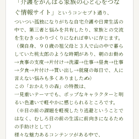
「介護をがんばる家族の心と心をつな
ぐ情報サイト」
というコンセプト通り、
ついつい孤独になりがちな自宅介護や日常生活の
中で、第三者と悩みを共有したり、家族との交流
を生むきっかりづくりになれば幸いに存じます。
（僕自身、９０歳の祖父母と３人で山の中で暮ら
していた桃太郎のような時期があり、朝のお勤め
→食事の支度→片付け→洗濯→仕事→昼食→仕事
→夕食→片付け→買い出し→就寝の毎日で、人に
言えない悩みも多くありました✍️）
この「おかえりの森」の特徴は、
一見重いテーマでも、ポップなキャラクターと明
るい色遣いで軽やかに感じられるところです。
（※目の前の課題を軽視したり逃避ということで
はなく、むしろ目の前の生活に前向きになるため
の手助けとして）
様々な魅力あるコンテンツがある中で、