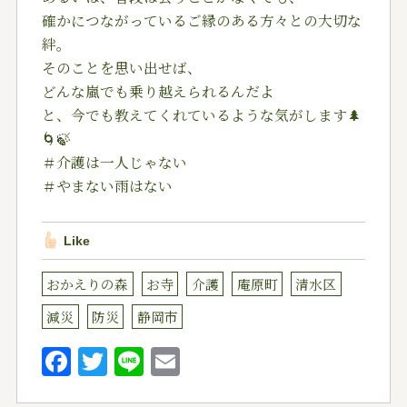
確かにつながっているご縁のある方々との大切な
絆。
そのことを思い出せば、
どんな嵐でも乗り越えられるんだよ
と、今でも教えてくれているような気がします🌲
🌀🍃
＃介護は一人じゃない
＃やまない雨はない
Like
おかえりの森
お寺
介護
庵原町
清水区
減災
防災
静岡市
F
T
Li
E
a
w
n
m