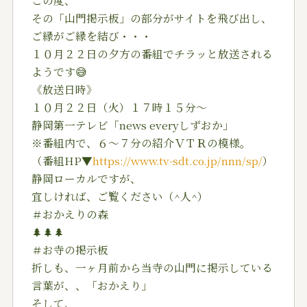
その「山門掲示板」の部分がサイトを飛び出し、
ご縁がご縁を結び・・・
１０月２２日の夕方の番組でチラッと放送される
ようです😅
《放送日時》
１０月２２日（火）１７時１５分〜
静岡第一テレビ「news everyしずおか」
※番組内で、６〜７分の紹介ＶＴＲの模様。
（番組HP▼
https://www.tv-sdt.co.jp/nnn/sp/
）
静岡ローカルですが、
宜しければ、ご覧ください（^人^）
＃おかえりの森
🌲🌲🌲
＃お寺の掲示板
折しも、一ヶ月前から当寺の山門に掲示している
言葉が、、「おかえり」
そして、