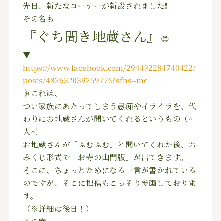
先日、新たなコーナーが新設されました❗️
その名も
『ぐち聞き地蔵さん』
😌
▼
https://www.facebook.com/294492284740422/
posts/482632039259778?sfns=mo
☝️これは、
つい家族にあたってしまう愚痴やイライラを、代
わりにお地蔵さんが聞いてくれるというもの（^
人^）
お地蔵さんが「ふむふむ」と聞いてくれた後、お
みくじ形式で「お寺の山門版」が出てきます。
そこに、ちょっとためになる一言が書かれている
のですが、そこに拙僧もこっそり参画しておりま
す。
（※詳細は後日！）
この度、