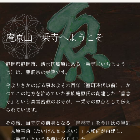
イベント
坐禅会
2026/04/15
「暁天坐禅会vol.191」（静岡市）
庵原山
一乗寺へようこそ
イベント
坐禅会
2026/03/15
「暁天坐禅会vol.190」（静岡市）
静岡県静岡市、清水区庵原にある一乗寺（いちじょう
じ）は、曹洞宗
の寺院です。
今よりさかのぼる事およそ六百年（室町時代以前）、か
イベント
坐禅会
2026/02/15
つてこの地方を治めていた豪族庵原氏の創建した「善念
「暁天坐禅会vol.187」（静岡市）
寺」という真言密教のお寺が、一乗寺の原点として伝え
られています。
イベント
坐禅会
2025/12/25
その後、当寺院の前身となる「禅林寺」を今川氏の軍師
「太原雪斎
（たいげんせっさい）」大和尚が再建し、
「暁天坐禅会vol.185」（静岡市）
「一乗寺」という名前になりました。