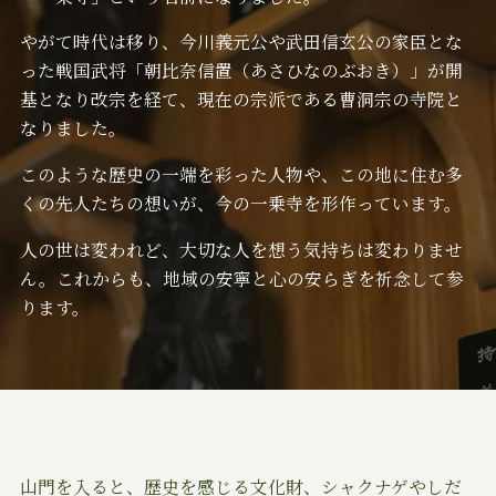
やがて時代は移り、今川義元公や武田信玄公の家臣とな
イベント
坐禅会
2025/11/15
った戦国武将「朝比奈信置（あさひなのぶおき）」が開
基となり改宗を経て、現在の宗派である曹洞宗の寺院と
「暁天坐禅会vol.184」（静岡市）
なりました。
このような歴史の一端を彩った人物や、この地に住む多
お知らせ
イベント
2025/11/10
くの先人たちの想いが、今の一乗寺を形作っています。
11月20日(木) 「大地の再生」講座
人の世は変われど、大切な人を想う気持ちは変わりませ
ん。これからも、地域の安寧と心の安らぎを祈念して参
ります。
山門を入ると、歴史を感じる文化財、シャクナゲやしだ