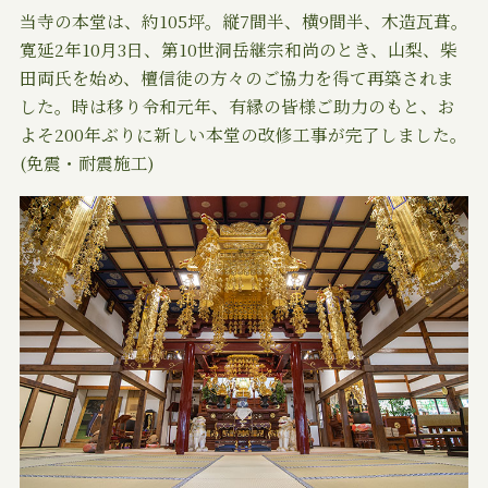
当寺の本堂は、約105坪。縦7間半、横9間半、木造瓦葺。
寛延2年10月3日、第10世洞岳継宗和尚のとき、山梨、柴
田両氏を始め、檀信徒の方々のご協力を得て再築されま
した。時は移り令和元年、有縁の皆様ご助力のもと、お
よそ200年ぶりに新しい本堂の改修工事が完了しました。
(免震・耐震施工)