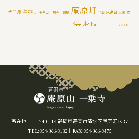
一乗寺百景
(6)
庵原町
年越し
寺子屋
成道会
庵原山一乗寺 住職
怪談
支援
救
年間行持
(7)
清水区
減災
援物資
文化財
断水
新着情報
泥かき作業
清水区断水
カテゴライズブログ
(3)
禅
静岡市
防災
除夜の鐘
特徴
追悼の鐘
災害
肝試し
所在地：〒424-0114 静岡県静岡市清水区庵原町1937
TEL:054-366-0182
｜
FAX:054-366-0475