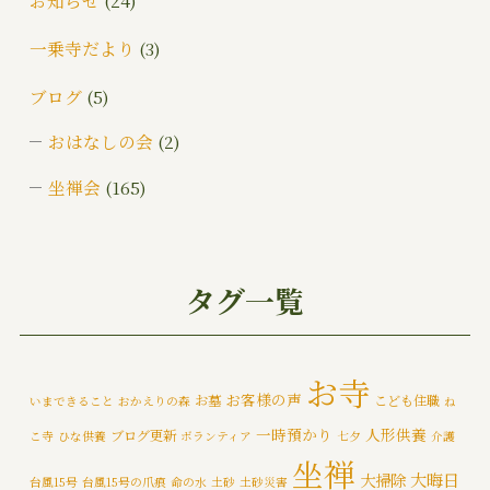
一乗寺だより
(3)
ブログ
(5)
おはなしの会
(2)
坐禅会
(165)
ご挨拶
(4)
みんなでお墓そうじ
(1)
タグ一覧
みんなで大そうじ
(1)
イベント
(174)
お寺
お客様の声
お墓
こども住職
いまできること
おかえりの森
ね
メディア情報
(5)
一時預かり
人形供養
ブログ更新
こ寺
ひな供養
ボランティア
七夕
介護
一乗寺災害対策推進室
(8)
坐禅
大晦日
大掃除
台風15号
台風15号の爪痕
命の水
土砂
土砂災害