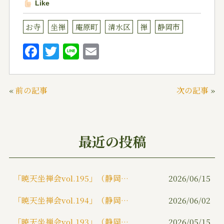
Like
お寺
坐禅
庵原町
清水区
禅
静岡市
F
T
Li
E
a
w
n
m
c
it
e
ai
«
前の記事
次の記事
»
e
te
l
b
r
o
最近の投稿
o
k
「暁天坐禅会vol.195」（静岡市）
2026/06/15
「暁天坐禅会vol.194」（静岡市）
2026/06/02
「暁天坐禅会vol.193」（静岡市）
2026/05/15