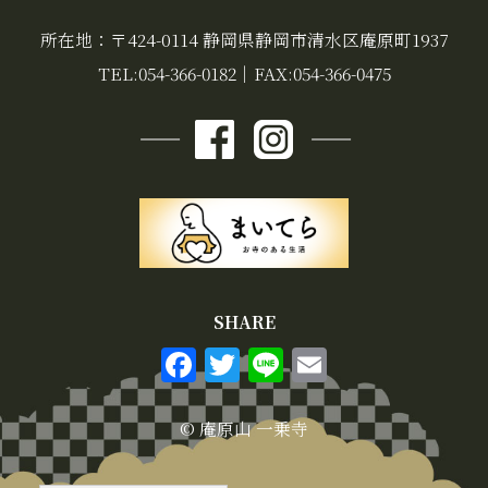
所在地：〒424-0114 静岡県静岡市清水区庵原町1937
TEL:054-366-0182
｜
FAX:054-366-0475
SHARE
F
T
Li
E
a
w
n
m
c
it
e
ai
© 庵原山 一乗寺
e
te
l