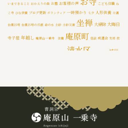
お寺
お客様の声
お墓
こども住職
いまできること
おかえりの森
ね
メディア情報
(5)
一時預かり
人形供養
ブログ更新
こ寺
ひな供養
ボランティア
七夕
介護
一乗寺災害対策推進室
(8)
坐禅
大晦日
大掃除
台風15号
台風15号の爪痕
命の水
土砂
土砂災害
一乗寺百景
(6)
庵原町
年越し
寺子屋
成道会
庵原山一乗寺 住職
怪談
支援
救
年間行持
(7)
清水区
減災
援物資
文化財
断水
新着情報
泥かき作業
清水区断水
カテゴライズブログ
(3)
禅
静岡市
防災
除夜の鐘
特徴
追悼の鐘
災害
肝試し