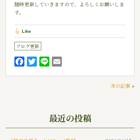
随時更新していきますので、よろしくお願いしま
す。
Like
ブログ更新
F
T
Li
E
a
w
n
m
c
it
e
ai
次の記事
»
e
te
l
b
r
o
最近の投稿
o
k