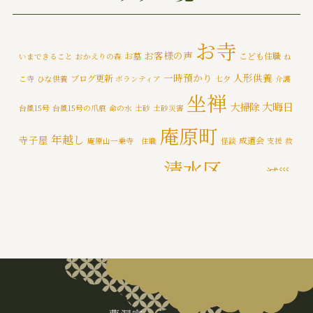
みんなで大そうじ
(1)
イベント
(174)
お寺
お客様の声
お墓
こども住職
いまできること
おかえりの森
ね
メディア情報
(5)
一時預かり
人形供養
ブログ更新
こ寺
ひな供養
ボランティア
七夕
介護
一乗寺災害対策推進室
(8)
坐禅
大晦日
大掃除
台風15号
台風15号の爪痕
命の水
土砂
土砂災害
一乗寺百景
(6)
庵原町
年越し
寺子屋
成道会
庵原山一乗寺 住職
怪談
支援
救
年間行持
(7)
清水区
減災
援物資
文化財
断水
新着情報
泥かき作業
清水区断水
カテゴライズブログ
(3)
禅
静岡市
防災
除夜の鐘
特徴
追悼の鐘
災害
肝試し