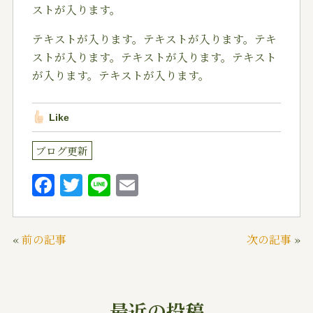
ストが入ります。
テキストが入ります。テキストが入ります。テキ
ストが入ります。テキストが入ります。テキスト
が入ります。テキストが入ります。
Like
ブログ更新
F
T
Li
E
a
w
n
m
c
it
e
ai
«
前の記事
次の記事
»
e
te
l
b
r
o
最近の投稿