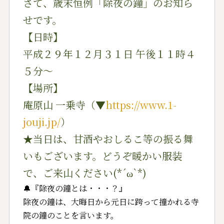
さて、歳末恒例「除夜の鐘」のお知ら
せです。
【日時】
平成２９年１２月３１日 午後１１時４
５分～
【場所】
庵原山 一乗寺（▼
https://www.1-
jouji.jp/
）
★当日は、甘酒やおしるこ等の振る舞
いもございます。ど
うぞ暖かい服装
で、ご来山ください(*´ω`*)
🔔『除夜の鐘とは・・・？』
除夜の鐘は、大晦日から元日に跨って撞かれる寺
院の鐘の
ことを言います。