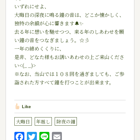
いずれにせよ、
大晦日の深夜に鳴る鐘の音は、どこか懐かしく、
独特の余
韻が心に響きます🔔✨
去る年に想いを馳せつつ、来る年のしあわせを願
い鐘の音
をつなぎましょう。☆彡
一年の締めくくりに、
是非、どなた様もお誘いあわせの上ご来山くださ
い<(_
_)>
※なお、当山では１０８回を過ぎましても、ご参
詣された
方すべて鐘を打つことが出来ます。
Like
大晦日
年越し
除夜の鐘
F
T
Li
E