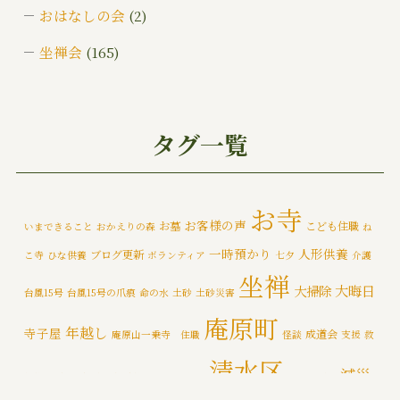
おはなしの会
(2)
坐禅会
(165)
ご挨拶
(4)
みんなでお墓そうじ
(1)
タグ一覧
みんなで大そうじ
(1)
イベント
(174)
お寺
お客様の声
お墓
こども住職
いまできること
おかえりの森
ね
メディア情報
(5)
一時預かり
人形供養
ブログ更新
こ寺
ひな供養
ボランティア
七夕
介護
一乗寺災害対策推進室
(8)
坐禅
大晦日
大掃除
台風15号
台風15号の爪痕
命の水
土砂
土砂災害
一乗寺百景
(6)
庵原町
年越し
寺子屋
成道会
庵原山一乗寺 住職
怪談
支援
救
年間行持
(7)
清水区
減災
援物資
文化財
断水
新着情報
泥かき作業
清水区断水
カテゴライズブログ
(3)