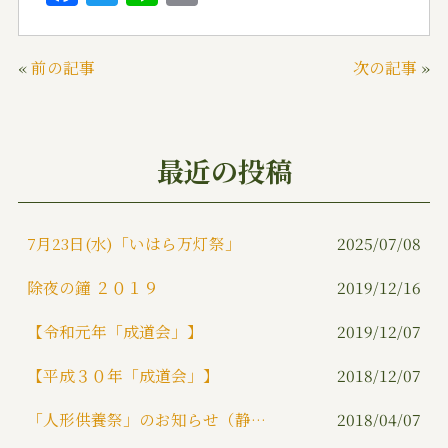
a
w
n
m
c
it
e
ai
«
前の記事
次の記事
»
e
te
l
b
r
o
最近の投稿
o
k
7月23日(水)「いはら万灯祭」
2025/07/08
除夜の鐘 ２０１９
2019/12/16
【令和元年「成道会」】
2019/12/07
【平成３０年「成道会」】
2018/12/07
「人形供養祭」のお知らせ（静岡市）
2018/04/07