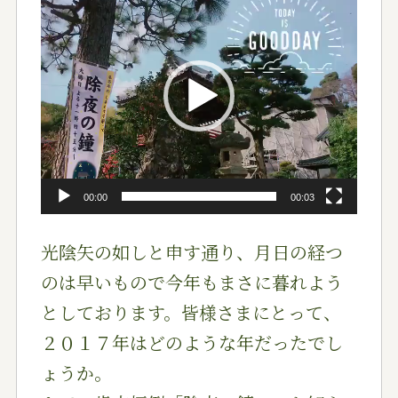
画
プ
レ
ー
ヤ
ー
00:00
00:03
光陰矢の如しと申す通り、月日の経つ
のは早いもので今年
もまさに暮れよう
としております。皆様さまにとって、
２
０１７年はどのような年だったでし
ょうか。