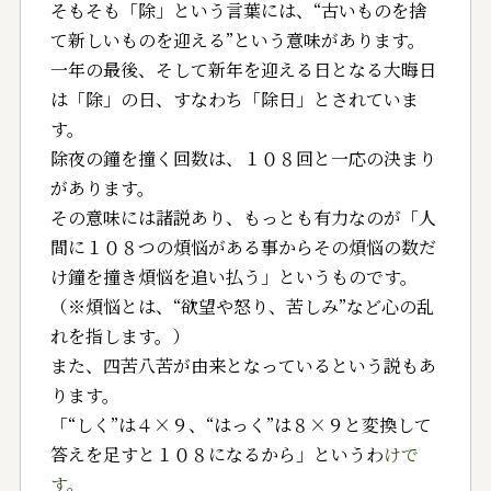
そもそも「除」という言葉には、“古いものを捨
て新しい
ものを迎える”という意味があります。
一年の最後、そし
て新年を迎える日となる大晦日
は「除」の日、すなわち「
除日」とされていま
す。
除夜の鐘を撞く回数は、１０８回と一応の決まり
がありま
す。
その意味には諸説あり、もっとも有力なのが「人
間に１０
８つの煩悩がある事からその煩悩の数だ
け鐘を撞き煩悩を
追い払う」というものです。
（※煩悩とは、“欲望や怒り
、苦しみ”など心の乱
れを指します。）
また、四苦八苦が由来となっているという説もあ
ります。
「“しく”は４×９、“はっく”は８×９と変換して
答え
を足すと１０８になるから」というわ
けで
す。