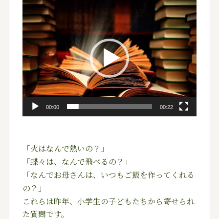
動
画
プ
レ
ー
ヤ
ー
00:00
00:22
「火はなんで熱いの？」
「蝶々は、なんで飛べるの？」
「なんでお母さんは、いつもご飯を作ってくれる
の？」
これらは昨年、小学生の子どもたちから寄せられ
た質問で
す。