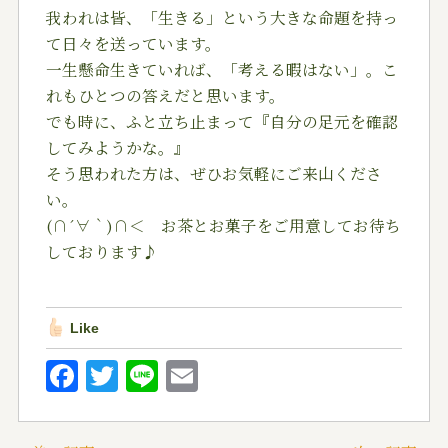
我われは皆、「生きる」という大きな命題を持っ
て日々を
送っています。
一生懸命生きていれば、「考える暇はない」。こ
れもひと
つの答えだと思います。
でも時に、ふと立ち止まって『自分の足元を確認
してみよ
うかな。』
そう思われた方は、ぜひお気軽にご来山くださ
い。
(∩´∀｀)∩＜ お茶とお菓子をご用意してお待ち
して
おります♪
Like
F
T
Li
E
a
w
n
m
c
it
e
ai