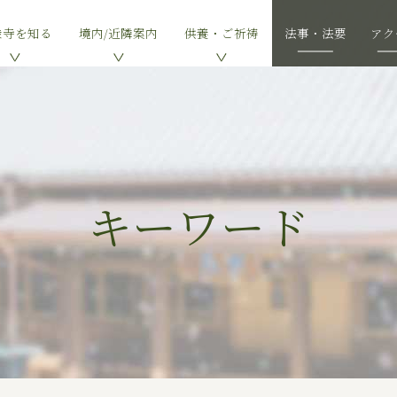
乗寺を知る
境内/近隣案内
供養・ご祈祷
法事・法要
アク
キーワード