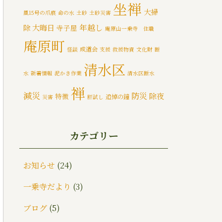
坐禅
大掃
風15号の爪痕
命の水
土砂
土砂災害
大晦日
年越し
除
寺子屋
庵原山一乗寺 住職
庵原町
成道会
怪談
支援
救援物資
文化財
断
清水区
水
新着情報
泥かき作業
清水区断水
禅
減災
防災
除夜
特徴
追悼の鐘
災害
肝試し
静岡市
の鐘
カテゴリー
お知らせ
(24)
一乗寺だより
(3)
ブログ
(5)