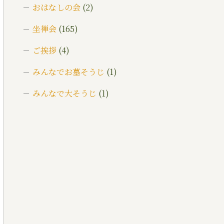
おはなしの会
(2)
坐禅会
(165)
ご挨拶
(4)
みんなでお墓そうじ
(1)
みんなで大そうじ
(1)
イベント
(174)
メディア情報
(5)
一乗寺災害対策推進室
(8)
一乗寺百景
(6)
年間行持
(7)
カテゴライズブログ
(3)