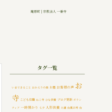
庵原町 | 宗教法人 一乗寺
タグ一覧
お
お客様の声
お墓
いまできること
おかえりの森
寺
こども住職
ブログ更新
ねこ寺
ひな供養
ボラン
一時預かり
人形供養
ティア
七夕
介護
台風15号
台