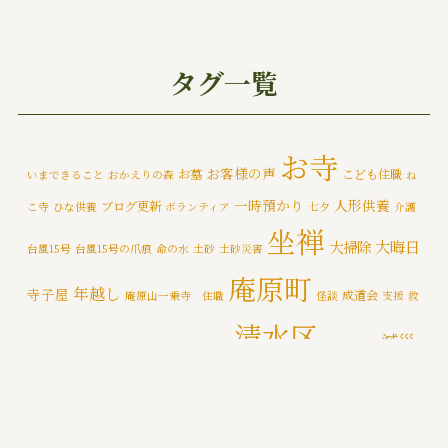
ご挨拶
(4)
みんなでお墓そうじ
(1)
タグ一覧
みんなで大そうじ
(1)
イベント
(174)
お寺
お客様の声
お墓
こども住職
いまできること
おかえりの森
ね
メディア情報
(5)
一時預かり
人形供養
ブログ更新
こ寺
ひな供養
ボランティア
七夕
介護
一乗寺災害対策推進室
(8)
坐禅
大晦日
大掃除
台風15号
台風15号の爪痕
命の水
土砂
土砂災害
一乗寺百景
(6)
庵原町
年越し
寺子屋
成道会
庵原山一乗寺 住職
怪談
支援
救
年間行持
(7)
清水区
減災
援物資
文化財
断水
新着情報
泥かき作業
清水区断水
カテゴライズブログ
(3)
禅
静岡市
防災
除夜の鐘
特徴
追悼の鐘
災害
肝試し