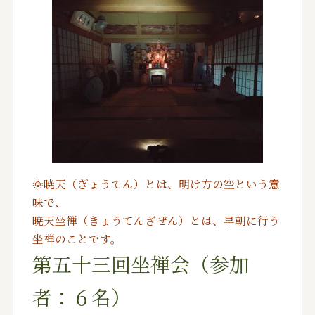
🌞暁天（ぎょうてん）とは、明け方の空という意
味で、
暁天坐禅（きょうてんざぜん）とは、早朝に行う
坐禅のことです。
第五十三回坐禅会（参加
者：６名）