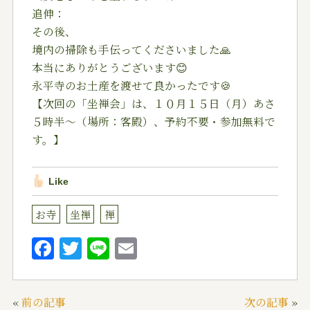
追伸：
その後、
境内の掃除も手伝ってくださいました🙏
本当にありがとうございます😊
永平寺のお土産を渡せて良かったです🍪
【次回の「坐禅会」は、１０月１５日（月）あさ
５時半～（場所：客殿）、予約不要・参加無料で
す。】
Like
お寺
坐禅
禅
F
T
Li
E
a
w
n
m
c
it
e
ai
«
前の記事
次の記事
»