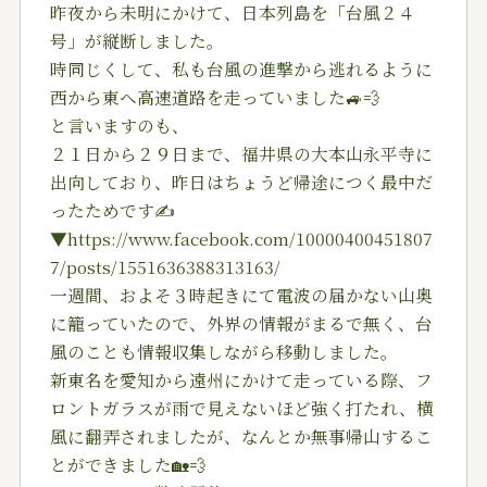
昨夜から未明にかけて、日本列島を「台風２４
号」が縦断しました。
時同じくして、私も台風の進撃から逃れるように
西から東へ高速道路を走っていました🚙💨
と言いますのも、
２１日から２９日まで、福井県の大本山永平寺に
出向しており、昨日はちょうど帰途につく最中だ
ったためです✍️
▼https://www.facebook.com/10000400451807
7/posts/1551636388313163/
一週間、およそ３時起きにて電波の届かない山奥
に籠っていたので、外界の情報がまるで無く、台
風のことも情報収集しながら移動しました。
新東名を愛知から遠州にかけて走っている際、フ
ロントガラスが雨で見えないほど強く打たれ、横
風に翻弄されましたが、なんとか無事帰山するこ
とができました🏡💨