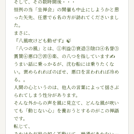
そして、その数時間後・・・
恒例の当「坐禅会」の開催も中止にしようかと思
った矢先、任意で６名の方が訪れてくださいまし
た。
まさに、
『八風吹けども動ぜず』🍃
「八つの風」とは、①利益②衰退③陰口④名誉⑤
賞賛⑥悪口⑦苦⑧楽、の八つを指しています✍️
うまい話に乗っかるが、沈む船には乗りたくな
い。褒められればのぼせ、悪口を言われれば冷め
る。。
人間の心というのは、他人の言葉によって揺さぶ
られてしまう性分があります。
そんな外からの声を風に見立て、どんな風が吹い
ても「動じない心」を養おうとするのがこの禅語
です。
転じて、
それはただ岩の如く不動にて、融通がきかない…