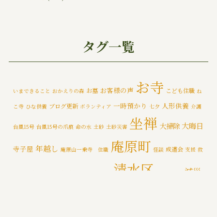
ご挨拶
(4)
みんなでお墓そうじ
(1)
タグ一覧
みんなで大そうじ
(1)
イベント
(174)
お寺
お客様の声
お墓
こども住職
いまできること
おかえりの森
ね
メディア情報
(5)
一時預かり
人形供養
ブログ更新
こ寺
ひな供養
ボランティア
七夕
介護
一乗寺災害対策推進室
(8)
坐禅
大晦日
大掃除
台風15号
台風15号の爪痕
命の水
土砂
土砂災害
一乗寺百景
(6)
庵原町
年越し
寺子屋
成道会
庵原山一乗寺 住職
怪談
支援
救
年間行持
(7)
清水区
減災
援物資
文化財
断水
新着情報
泥かき作業
清水区断水
カテゴライズブログ
(3)
禅
静岡市
防災
除夜の鐘
特徴
追悼の鐘
災害
肝試し