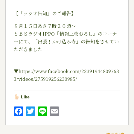
【『ラジオ告知』のご報告】
９月１５日あさ７時２０頃〜
ＳＢＳラジオIPPO『情報三枚おろし』のコーナ
ーにて、「出張！かけ込み寺」の告知をさせてい
ただきました
▼https://www.facebook.com/22391944809763
3/videos/275919256230985/
Like
F
T
Li
E
a
w
n
m
c
it
e
ai