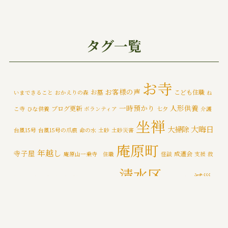
ご挨拶
(4)
みんなでお墓そうじ
(1)
タグ一覧
みんなで大そうじ
(1)
イベント
(174)
お寺
お客様の声
お墓
こども住職
いまできること
おかえりの森
ね
メディア情報
(5)
一時預かり
人形供養
ブログ更新
こ寺
ひな供養
ボランティア
七夕
介護
一乗寺災害対策推進室
(8)
坐禅
大晦日
大掃除
台風15号
台風15号の爪痕
命の水
土砂
土砂災害
一乗寺百景
(6)
庵原町
年越し
寺子屋
成道会
庵原山一乗寺 住職
怪談
支援
救
年間行持
(7)
清水区
減災
援物資
文化財
断水
新着情報
泥かき作業
清水区断水
カテゴライズブログ
(3)
禅
静岡市
防災
除夜の鐘
特徴
追悼の鐘
災害
肝試し