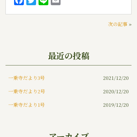
F
T
Li
E
a
w
n
m
c
it
e
ai
次の記事
»
e
te
l
b
r
o
最近の投稿
o
k
一乗寺だより3号
2021/12/20
一乗寺だより2号
2020/12/20
一乗寺だより1号
2019/12/20
アーカイブ