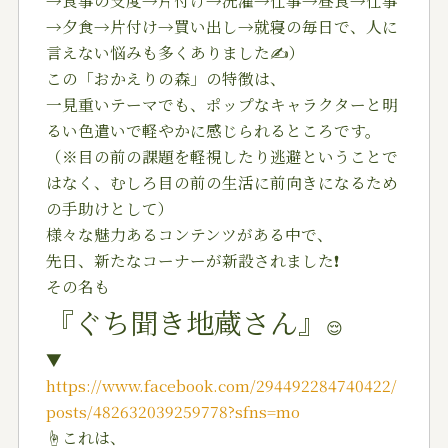
→食事の支度→片付け→洗濯→仕事→昼食→仕事
→夕食→片付け→買い出し→就寝の毎日で、人に
言えない悩みも多くありました✍️）
この「おかえりの森」の特徴は、
一見重いテーマでも、ポップなキャラクターと明
るい色遣いで軽やかに感じられるところです。
（※目の前の課題を軽視したり逃避ということで
はなく、むしろ目の前の生活に前向きになるため
の手助けとして）
様々な魅力あるコンテンツがある中で、
先日、新たなコーナーが新設されました❗️
その名も
『ぐち聞き地蔵さん』
😌
▼
https://www.facebook.com/294492284740422/
posts/482632039259778?sfns=mo
☝️これは、