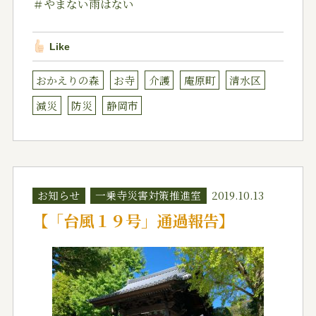
＃やまない雨はない
Like
おかえりの森
お寺
介護
庵原町
清水区
減災
防災
静岡市
お知らせ
一乗寺災害対策推進室
2019.10.13
【「台風１９号」通過報告】