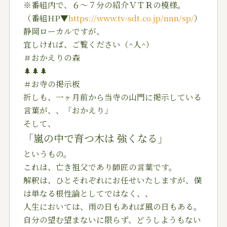
※番組内で、６〜７分の紹介ＶＴＲの模様。
（番組HP▼
https://www.tv-sdt.co.jp/nnn/sp/
）
静岡ローカルですが、
宜しければ、ご覧ください（^人^）
＃おかえりの森
🌲🌲🌲
＃お寺の掲示板
折しも、一ヶ月前から当寺の山門に掲示している
言葉が、、「おかえり」
そして、
「嵐の中で育つ木は 強くなる」
というもの。
これは、亡き祖父であり師匠の言葉です。
解釈は、ひとそれぞれにお任せいたしますが、僕
は単なる根性論としてではなく、、
人生においては、雨の日もあれば風の日もある。
自分の望む望まないに限らず、どうしようもない