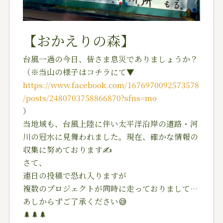
【おかえりの森】
台風一過の今日、皆さま息災でありましょうか？
（※当山の様子はコチラにて▼
https://www.facebook.com/1676970092573578
/posts/2480703758866870?sfns=mo
）
当地域も、台風上陸に伴い太平洋沿岸の道路・河
川の冠水に見舞われました。現在、確かな情報の
収集に努めております✍️
さて、
連日の投稿で恐れ入りますが
複数のプロジェクトが同時に走っておりまして…
あしからずご了承ください😅
🌲🌲🌲