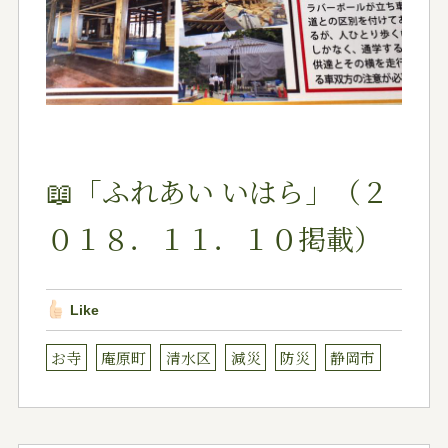
📖「ふれあい いはら」（２
０１８．１１．１０掲載）
Like
お寺
庵原町
清水区
減災
防災
静岡市