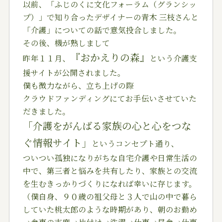
以前、「ふじのくに文化フォーラム（グランシッ
プ）」で知り合ったデザイナーの青木 三枝さんと
「介護」についての話で意気投合しました。
その後、機が熟しまして
『おかえりの森』
昨年１１月、
という介護支
援サイトが公開されました。
僕も微力ながら、立ち上げの際
クラウドファンディングにてお手伝いさせていた
だきました。
「介護をがんばる家族の心と心をつな
ぐ情報サイト」
というコンセプト通り、
ついつい孤独になりがちな自宅介護や日常生活の
中で、第三者と悩みを共有したり、家族との交流
を生むきっかりづくりになれば幸いに存じます。
（僕自身、９０歳の祖父母と３人で山の中で暮ら
していた桃太郎のような時期があり、朝のお勤め