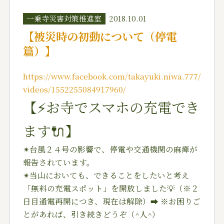
一乗寺災害対策推進室
2018.10.01
【被災時の初動について（停電
篇）】
https://www.facebook.com/takayuki.niwa.777/
videos/1552255084917960/
【
⚡️
お寺でスマホの充電でき
ます
🔌
】
✴︎
台風２４号の影響で、停電や交通機関の麻痺が
報告されています。
✴︎
当山においても、できることをしたいと考え
「無料の充電スポット」を開放しました
💡
（※２
日目通電再開につき、現在は解除）
➡︎
※お困りご
とがあれば、引き続きどうぞ（^人^）