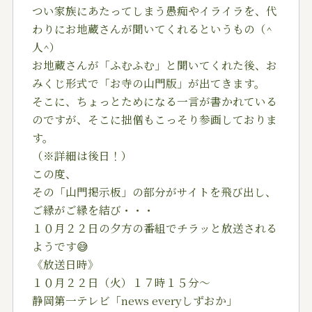
つい家族にあたってしまう愚痴やイライラを、代
わりにお地蔵さんが聞いてくれるというもの（^
人^）
お地蔵さんが「ふむふむ」と聞いてくれた後、お
みくじ形式で「お寺の山門版」が出てきます。
そこに、ちょっとためになる一言が書かれている
のですが、そこに拙僧もこっそり参画しておりま
す。
（※詳細は後日！）
この度、
その「山門掲示板」の部分がサイトを飛び出し、
ご縁がご縁を結び・・・
１０月２２日の夕方の番組でチラッと放送される
ようです😅
《放送日時》
１０月２２日（火）１７時１５分〜
静岡第一テレビ「news everyしずおか」