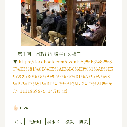
「第１回 市政出前講座」の様子
▼
https://facebook.com/events/s/%E3%82%8
F%E3%81%8B%E5%AE%B6%E3%81%A8%E5
%9C%B0%E5%9F%9F%E3%81%AE%E9%98
%B2%E7%81%BD%E5%AF%BE%E7%AD%96
/741131859676414/?ti=icl
Like
お寺
庵原町
清水区
減災
防災