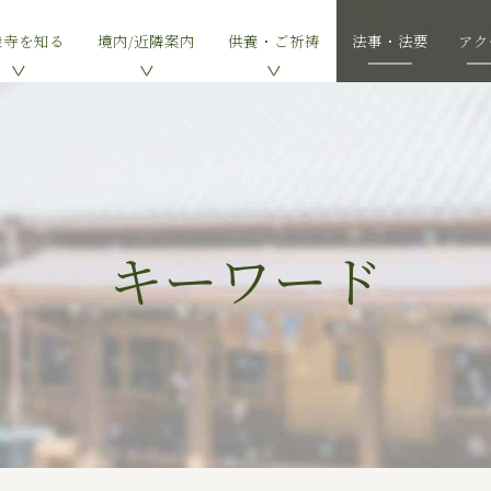
乗寺を知る
境内/近隣案内
供養・ご祈祷
法事・法要
アク
キーワード