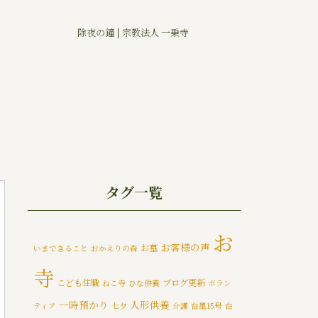
除夜の鐘 | 宗教法人 一乗寺
タグ一覧
お
お客様の声
お墓
いまできること
おかえりの森
寺
こども住職
ブログ更新
ねこ寺
ひな供養
ボラン
一時預かり
人形供養
ティア
七夕
介護
台風15号
台