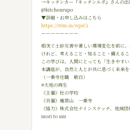
→キッチンカー『キッチンルポ』さんの出店も
@kitchenrupo
▼詳細・お申し込みはこちら
https://00m.in/wpsCi
ーーーーーーーー
相次ぐ土砂災害や著しい環境変化を前に、
けれど、考えること・知ること・備えるこ
この学びは、人間にとっても「生きやすい
本講座が、自然と人とが共に息づく未来を
（一乗寺住職 敬白）
#大地の再生
《主催》杜の学校
《共催》庵原山 一乗寺
《協力》株式会社ナインスケッチ、地域団
mori to um