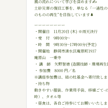
風の流れについて学びを深めます✍️
土砂災害の復旧工事を、単なる「一過性の
のものの再生”を目指しています🌲
ーーーーーーーー
・開催日 11月20日 (木) ※雨天決行
・受 付 9時00分~
・時 間 9時30分~17時00分(予定)
・開催地 静岡市清水区庵原町1937
庵原山 一乗寺
・ 講 師 矢野智徳 (造園技師・環境再生
・ 参加費 8000 円／名
※講座参加費は、結の杜基金へ寄付致しま
・持ち物
動きやすい服装、作業用手袋、移植ごて-
時）、タオル等
・昼食は、各自ご持参にてお願いいたしま