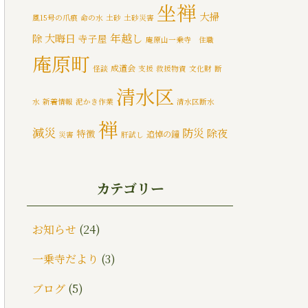
坐禅
大掃
風15号の爪痕
命の水
土砂
土砂災害
大晦日
年越し
除
寺子屋
庵原山一乗寺 住職
庵原町
成道会
怪談
支援
救援物資
文化財
断
清水区
水
新着情報
泥かき作業
清水区断水
禅
減災
防災
除夜
特徴
追悼の鐘
災害
肝試し
静岡市
の鐘
カテゴリー
お知らせ
(24)
一乗寺だより
(3)
ブログ
(5)