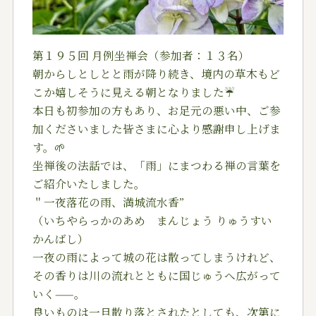
第１９５回 月例坐禅会（参加者：１３名）
朝からしとしとと雨が降り続き、境内の草木もど
こか嬉しそうに見える朝となりました☔
本日も初参加の方もあり、お足元の悪い中、ご参
加くださいました皆さまに心より感謝申し上げま
す。🌱
坐禅後の法話では、「雨」にまつわる禅の言葉を
ご紹介いたしました。
＂一夜落花の雨、満城流水香”
（いちやらっかのあめ まんじょう りゅうすい
かんばし）
一夜の雨によって城の花は散ってしまうけれど、
その香りは川の流れとともに国じゅうへ広がって
いく——。
良いものは一旦散り落とされたとしても、次第に