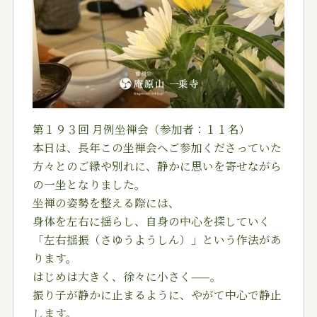
第１９３回 月例坐禅会（参加者：１１名）
本日は、長年この坐禅会へご参加くださっていた
方々とのご縁や別れに、静かに思いを寄せながら
の一坐となりました。
坐禅の姿勢を整える際には、
身体を左右に揺らし、自身の中心を探していく
「左右揺振（さゆうようしん）」という作法があ
ります。
はじめは大きく、徐々に小さく——。
振り子が静かに止まるように、やがて中心で静止
します。