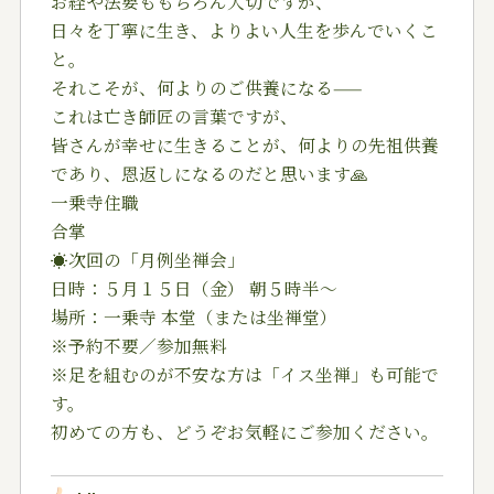
お経や法要ももちろん大切ですが、
日々を丁寧に生き、よりよい人生を歩んでいくこ
と。
それこそが、何よりのご供養になる——
これは亡き師匠の言葉ですが、
皆さんが幸せに生きることが、何よりの先祖供養
であり、恩返しになるのだと思います
🙏
一乗寺住職
合掌
☀️次回の「月例坐禅会」
日時：５月１５日（金） 朝５時半〜
場所：一乗寺 本堂（または坐禅堂）
※予約不要／参加無料
※足を組むのが不安な方は「イス坐禅」も可能で
す。
初めての方も、どうぞお気軽にご参加ください。