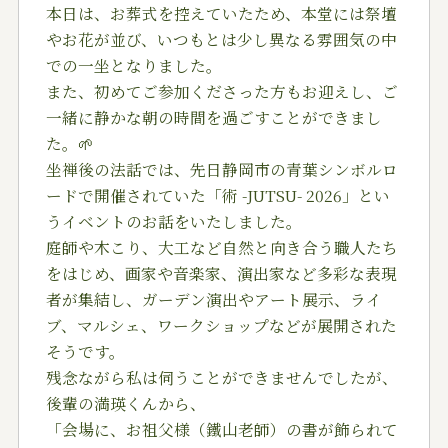
本日は、お葬式を控えていたため、本堂には祭壇
やお花が並び、いつもとは少し異なる雰囲気の中
での一坐となりました。
また、初めてご参加くださった方もお迎えし、ご
一緒に静かな朝の時間を過ごすことができまし
た。🌱
坐禅後の法話では、先日静岡市の青葉シンボルロ
ードで開催されていた「術 -JUTSU- 2026」とい
うイベントのお話をいたしました。
庭師や木こり、大工など自然と向き合う職人たち
をはじめ、画家や音楽家、演出家など多彩な表現
者が集結し、ガーデン演出やアート展示、ライ
ブ、マルシェ、ワークショップなどが展開された
そうです。
残念ながら私は伺うことができませんでしたが、
後輩の満瑛くんから、
「会場に、お祖父様（鐵山老師）の書が飾られて