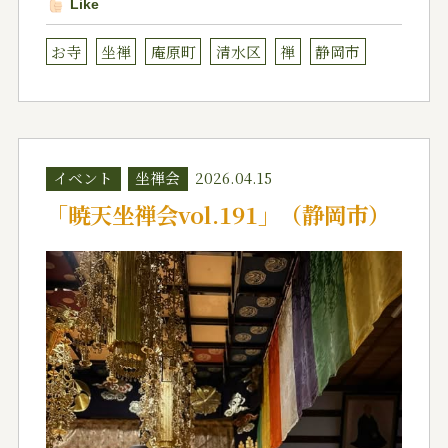
Like
お寺
坐禅
庵原町
清水区
禅
静岡市
イベント
坐禅会
2026.04.15
「暁天坐禅会vol.191」（静岡市）