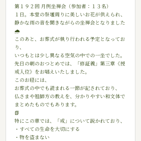
第１９２回 月例坐禅会（参加者：１３名）
１日。本堂の祭壇周りに美しいお花が供えられ、
静かな雨の音を聞きながらの坐禅会となりました
🌧️
このあと、お葬式が執り行われる予定となってお
り、
いつもとは少し異なる空気の中での一坐でした。
先日の朝のおつとめでは、「修証義」第三章《授
戒入位》をお唱えいたしました。
このお経には、
お葬式の中でも読まれる一節が記されており、
仏さまや祖師方の教えを、分かりやすい和文体で
まとめたものでもあります。
📗
特にこの章では、「戒」について説かれており、
・すべての生命を大切にする
・物を盗まない