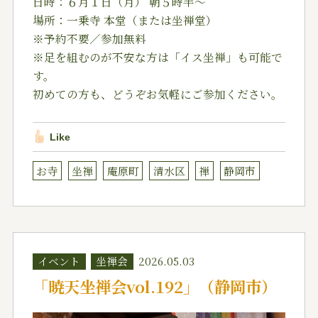
日時：６月１日（月） 朝５時半〜
場所：一乗寺 本堂（または坐禅堂）
※予約不要／参加無料
※足を組むのが不安な方は「イス坐禅」も可能で
す。
初めての方も、どうぞお気軽にご参加ください。
Like
お寺
坐禅
庵原町
清水区
禅
静岡市
イベント
坐禅会
2026.05.03
「暁天坐禅会vol.192」（静岡市）